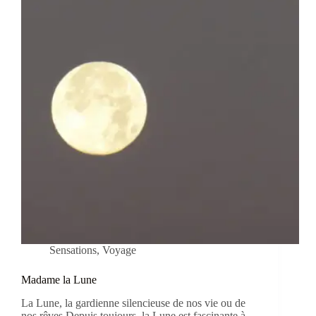
Sensations
,
Voyage
Madame la Lune
La Lune, la gardienne silencieuse de nos vie ou de
nos rêves Depuis toujours, la Lune est fascinante à